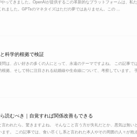
な波がやってきました。OpenAiが提供するこの革新的なプラットフォームは、私
れました。GPTsのマネタイズはただの夢ではありません。この ...
と科学的根拠で検証
疑問は、占い好きの多くの人にとって、永遠のテーマですよね。 この記事で
的根拠、そして特に注目される結婚線や生命線について、考察しています。 
ら読むべき｜自覚すれば関係改善もできる
と言われたら、驚きますよね。 そんなこと言う方が失礼だとか、悪気は無い
います。 この記事では、食い尽くし系と言われた本人やその周囲の人々が抱