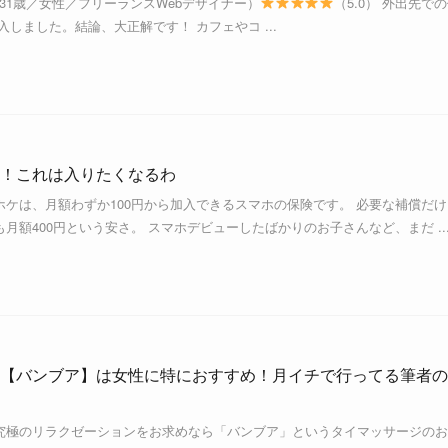
gn（31歳／女性／フリーランスWebデザイナー）
（5.0） 外出先で
導入しました。結論、大正解です！ カフェやコ ...
！これは入りたくなるわ
ケは、月額わずか100円から加入できるスマホの保険です。 必要な補償だけ
月額400円という安さ。 スマホデビューしたばかりのお子さんなど、まだ ..
【バンブア】は女性に特におすすめ！月イチで行ってる筆者の
究極のリラクゼーションをお求めなら「バンブア」というタイマッサージのお