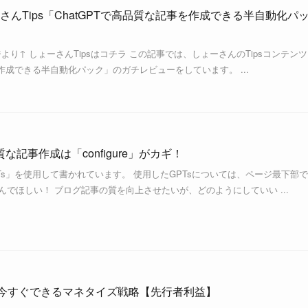
んTips「ChatGPTで高品質な記事を作成できる半自動化パ
ジより↑ しょーさんTipsはコチラ この記事では、しょーさんのTipsコンテンツ
を作成できる半自動化パック」のガチレビューをしています。 ...
な記事作成は「configure」がカギ！
PTs」を使用して書かれています。 使用したGPTsについては、ページ最下部
んでほしい！ ブログ記事の質を向上させたいが、どのようにしていい ...
ぎ方｜今すぐできるマネタイズ戦略【先行者利益】