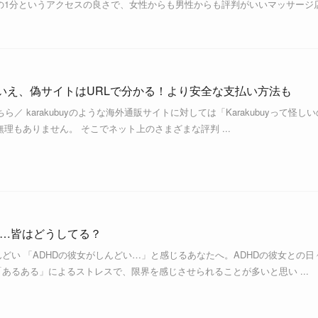
の1分というアクセスの良さで、女性からも男性からも評判がいいマッサージ
い？いいえ、偽サイトはURLで分かる！より安全な支払い方法も
ちら／ karakubuyのような海外通販サイトに対しては「Karakubuyって怪しい
理もありません。 そこでネット上のさまざまな評判 ...
い…皆はどうしてる？
んどい 「ADHDの彼女がしんどい…」と感じるあなたへ。ADHDの彼女との日
「あるある」によるストレスで、限界を感じさせられることが多いと思い ...