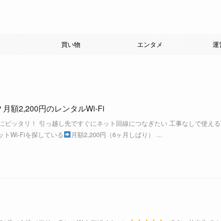
買い物
エンタメ
運
月額2,200円のレンタルWi-Fi
人にピッタリ！ 引っ越し先ですぐにネット回線につなぎたい 工事なしで使えるW
トWi-Fiを探している
月額2,200円（6ヶ月しばり） ...