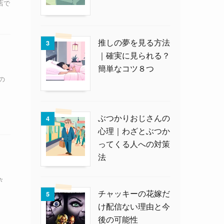
店で
推しの夢を見る方法
3
｜確実に見られる？
簡単なコツ８つ
の
ぶつかりおじさんの
4
心理｜わざとぶつか
ってくる人への対策
法
々
チャッキーの花嫁だ
5
け配信ない理由と今
後の可能性