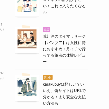
い！これは入りたくなる
わ
ま
スト
生活
荒川沖のタイマッサージ
【バンブア】は女性に特
におすすめ！月イチで行
ってる筆者の体験レビュ
ー
テレ
買い物
たり
karakubuyは怪しい？い
いえ、偽サイトはURLで
分かる！より安全な支払
い方法も