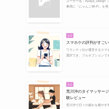
ユーザー名：Ayaya_Desi
事用に「にゃんこWi-Fi」を
生活
スマホケの評判がすごい
ワランティ社が運営するスマホ
選択でき、フルオプションでも
生活
荒川沖のタイマッサージ
験レビュー
荒川沖で日々の疲れを癒やす