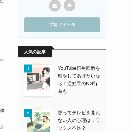
の仕
プロフィール
人気の記事
を
.
YouTube再生回数を
1
増やしてあげたいな
ら！逆効果のNG行
為も
体
黙ってテレビを見れ
2
ない人の心理はリラ
店
ックス不足？