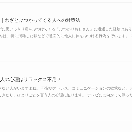
｜わざとぶつかってくる人への対策法
ずに思いっきり肩をぶつけてくる「ぶつかりおじさん」に遭遇した経験はあり
さんは、特に混雑した駅などで意図的に他人に体をぶつける行為を行います。 
人の心理はリラックス不足？
きない人がいますよね。 不安やストレス、コミュニケーションの欲求など、
てきたり、ひとりごとを言う人の心理に迫ります。 テレビにに向かって喋っ