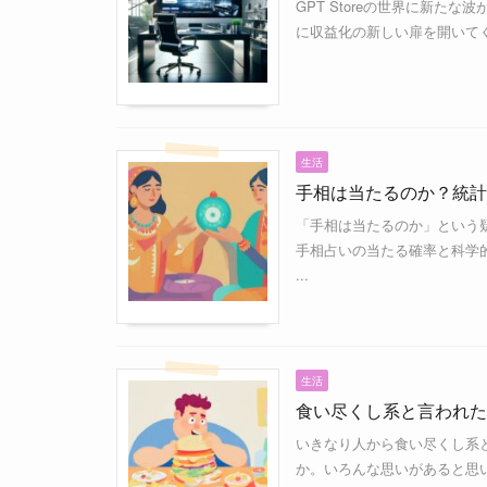
GPT Storeの世界に新た
に収益化の新しい扉を開いてく
生活
手相は当たるのか？統計
「手相は当たるのか」という
手相占いの当たる確率と科学
...
生活
食い尽くし系と言われた
いきなり人から食い尽くし系
か。いろんな思いがあると思