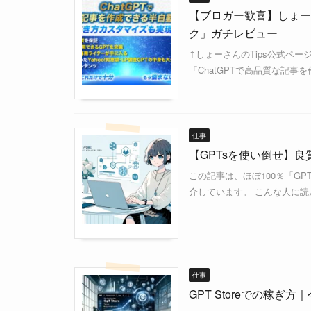
【ブロガー歓喜】しょーさ
ク」ガチレビュー
↑しょーさんのTips公式ペー
「ChatGPTで高品質な記事
仕事
【GPTsを使い倒せ】良質
この記事は、ほぼ100％「G
介しています。 こんな人に読
仕事
GPT Storeでの稼