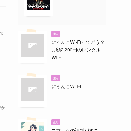
な
生活
にゃんこWi-Fiってどう？
月額2,200円のレンタル
Wi-Fi
生活
にゃんこWi-Fi
、
豊か
生活
スマホケの評判がすご