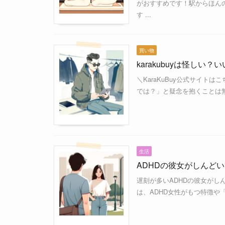
がおすすめです！駅からほん
す ...
買い物
karakubuyは怪し
＼KaraKuBuy公式サイトはこ
では？」と疑念を抱くことは無
生活
ADHDの彼女がしんど
遅刻が多いADHDの彼女がし
は、ADHD女性がもつ特徴や