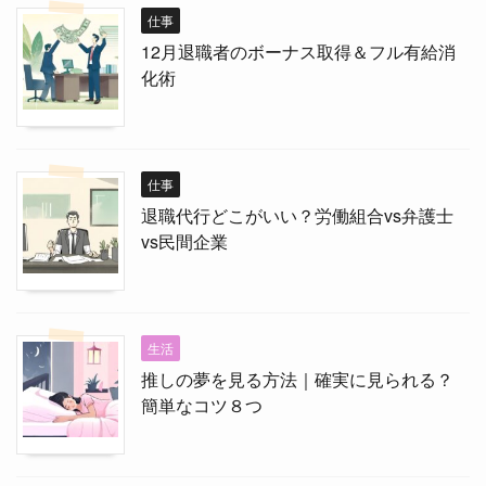
仕事
12月退職者のボーナス取得＆フル有給消
化術
仕事
退職代行どこがいい？労働組合vs弁護士
vs民間企業
生活
推しの夢を見る方法｜確実に見られる？
簡単なコツ８つ