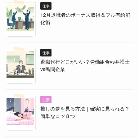
仕事
12月退職者のボーナス取得＆フル有給消
化術
仕事
退職代行どこがいい？労働組合vs弁護士
vs民間企業
生活
推しの夢を見る方法｜確実に見られる？
簡単なコツ８つ