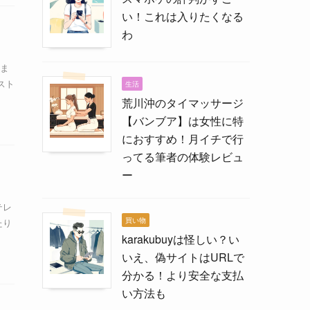
い！これは入りたくなる
わ
ま
スト
生活
荒川沖のタイマッサージ
【バンブア】は女性に特
におすすめ！月イチで行
ってる筆者の体験レビュ
ー
テレ
買い物
たり
karakubuyは怪しい？い
いえ、偽サイトはURLで
分かる！より安全な支払
い方法も