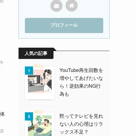
の仕
プロフィール
人気の記事
を
.
YouTube再生回数を
1
増やしてあげたいな
ら！逆効果のNG行
為も
体
黙ってテレビを見れ
2
ない人の心理はリラ
店
ックス不足？