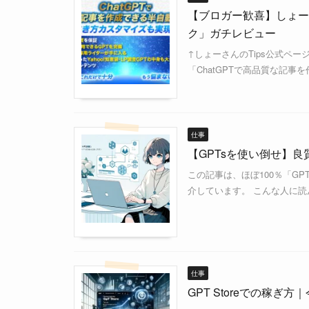
【ブロガー歓喜】しょーさ
ク」ガチレビュー
↑しょーさんのTips公式ペー
「ChatGPTで高品質な記事
仕事
【GPTsを使い倒せ】良質
この記事は、ほぼ100％「G
介しています。 こんな人に読
仕事
GPT Storeでの稼