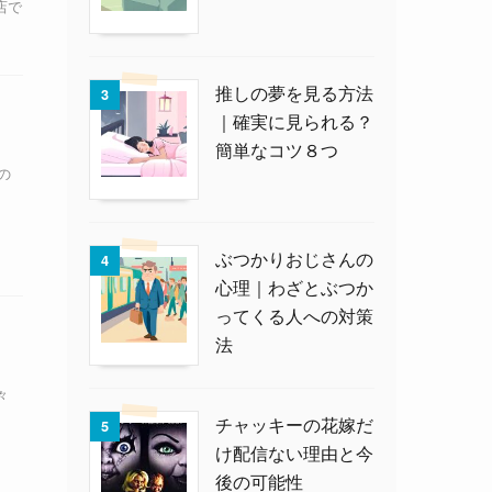
店で
推しの夢を見る方法
3
｜確実に見られる？
簡単なコツ８つ
の
ぶつかりおじさんの
4
心理｜わざとぶつか
ってくる人への対策
法
々
チャッキーの花嫁だ
5
け配信ない理由と今
後の可能性