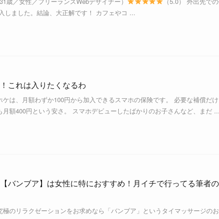
gn（31歳／女性／フリーランスWebデザイナー）
（5.0） 外出先で
導入しました。結論、大正解です！ カフェやコ ...
！これは入りたくなるわ
ケは、月額わずか100円から加入できるスマホの保険です。 必要な補償だけ
月額400円という安さ。 スマホデビューしたばかりのお子さんなど、まだ ..
【バンブア】は女性に特におすすめ！月イチで行ってる筆者の
究極のリラクゼーションをお求めなら「バンブア」というタイマッサージのお