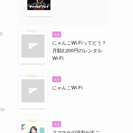
な
生活
にゃんこWi-Fiってどう？
月額2,200円のレンタル
Wi-Fi
生活
にゃんこWi-Fi
、
豊か
生活
スマホケの評判がすご