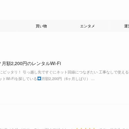
買い物
エンタメ
運
月額2,200円のレンタルWi-Fi
人にピッタリ！ 引っ越し先ですぐにネット回線につなぎたい 工事なしで使えるW
トWi-Fiを探している
月額2,200円（6ヶ月しばり） ...