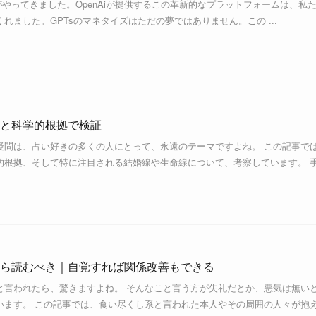
な波がやってきました。OpenAiが提供するこの革新的なプラットフォームは、私
れました。GPTsのマネタイズはただの夢ではありません。この ...
と科学的根拠で検証
疑問は、占い好きの多くの人にとって、永遠のテーマですよね。 この記事で
的根拠、そして特に注目される結婚線や生命線について、考察しています。 
ら読むべき｜自覚すれば関係改善もできる
と言われたら、驚きますよね。 そんなこと言う方が失礼だとか、悪気は無い
います。 この記事では、食い尽くし系と言われた本人やその周囲の人々が抱