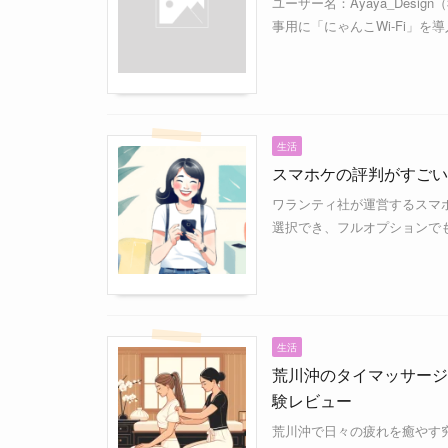
ユーザー名：Ayaya_Desi
事用に「にゃんこWi-Fi」を
生活
スマホケの評判がすごい
ワランティ社が運営するスマホ
選択でき、フルオプションでも
生活
荒川沖のタイマッサージ
験レビュー
荒川沖で日々の疲れを癒やす