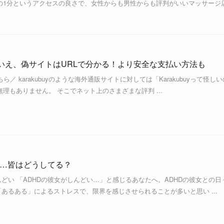
の1分というアクセスの良さで、女性からも男性からも評判がいいマッサージ
い？いいえ、偽サイトはURLで分かる！より安全な支払い方法も
ちら／ karakubuyのような海外通販サイトに対しては「Karakubuyって怪しい
理もありません。 そこでネット上のさまざまな評判 ...
い…皆はどうしてる？
んどい 「ADHDの彼女がしんどい…」と感じるあなたへ。ADHDの彼女との日
「あるある」によるストレスで、限界を感じさせられることが多いと思い ...