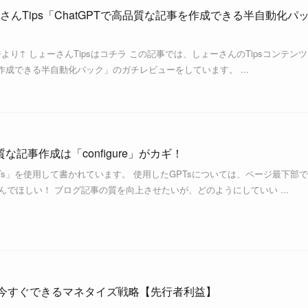
んTips「ChatGPTで高品質な記事を作成できる半自動化パ
ジより↑ しょーさんTipsはコチラ この記事では、しょーさんのTipsコンテンツ
を作成できる半自動化パック」のガチレビューをしています。 ...
な記事作成は「configure」がカギ！
PTs」を使用して書かれています。 使用したGPTsについては、ページ最下部
んでほしい！ ブログ記事の質を向上させたいが、どのようにしていい ...
ぎ方｜今すぐできるマネタイズ戦略【先行者利益】