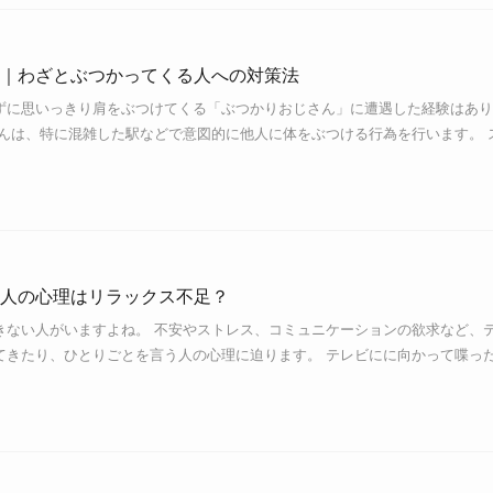
｜わざとぶつかってくる人への対策法
ずに思いっきり肩をぶつけてくる「ぶつかりおじさん」に遭遇した経験はあり
さんは、特に混雑した駅などで意図的に他人に体をぶつける行為を行います。 
人の心理はリラックス不足？
きない人がいますよね。 不安やストレス、コミュニケーションの欲求など、
てきたり、ひとりごとを言う人の心理に迫ります。 テレビにに向かって喋っ