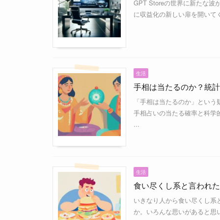
GPT Storeの世界に新た
に収益化の新しい扉を開いてく
生活
手相は当たるのか？統計
「手相は当たるのか」という
手相占いの当たる確率と科学
...
生活
食い尽くし系と言われた
いきなり人から食い尽くし系
か。いろんな思いがあると思