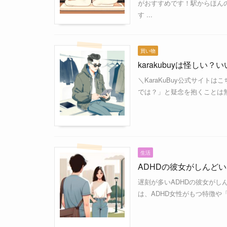
がおすすめです！駅からほん
す ...
買い物
karakubuyは怪し
＼KaraKuBuy公式サイトはこ
では？」と疑念を抱くことは無
生活
ADHDの彼女がしんど
遅刻が多いADHDの彼女がし
は、ADHD女性がもつ特徴や