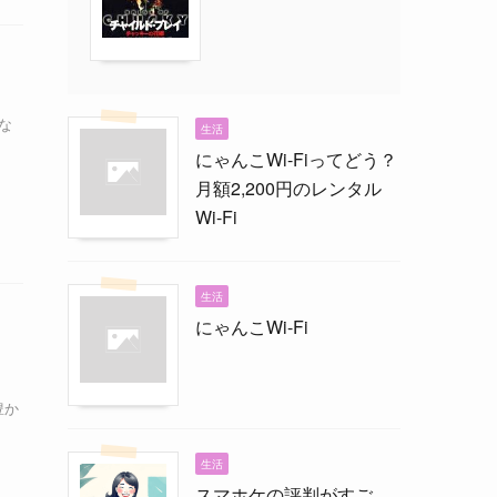
な
生活
にゃんこWi-Fiってどう？
月額2,200円のレンタル
Wi-Fi
生活
にゃんこWi-Fi
、
豊か
生活
スマホケの評判がすご