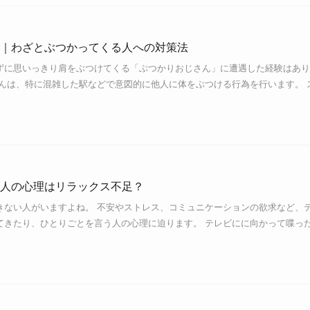
｜わざとぶつかってくる人への対策法
ずに思いっきり肩をぶつけてくる「ぶつかりおじさん」に遭遇した経験はあり
さんは、特に混雑した駅などで意図的に他人に体をぶつける行為を行います。 
人の心理はリラックス不足？
きない人がいますよね。 不安やストレス、コミュニケーションの欲求など、
てきたり、ひとりごとを言う人の心理に迫ります。 テレビにに向かって喋っ