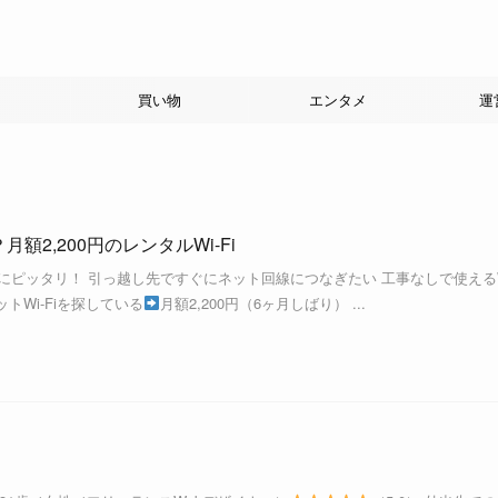
買い物
エンタメ
運
月額2,200円のレンタルWi-Fi
人にピッタリ！ 引っ越し先ですぐにネット回線につなぎたい 工事なしで使えるW
トWi-Fiを探している
月額2,200円（6ヶ月しばり） ...