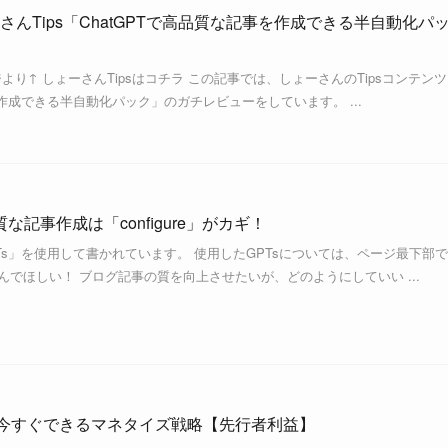
んTips「ChatGPTで高品質な記事を作成できる半自動化パ
ジより↑ しょーさんTipsはコチラ この記事では、しょーさんのTipsコンテンツ
を作成できる半自動化パック」のガチレビューをしています。 ...
な記事作成は「configure」がカギ！
PTs」を使用して書かれています。 使用したGPTsについては、ページ最下部
んでほしい！ ブログ記事の質を向上させたいが、どのようにしていい ...
ぎ方｜今すぐできるマネタイズ戦略【先行者利益】