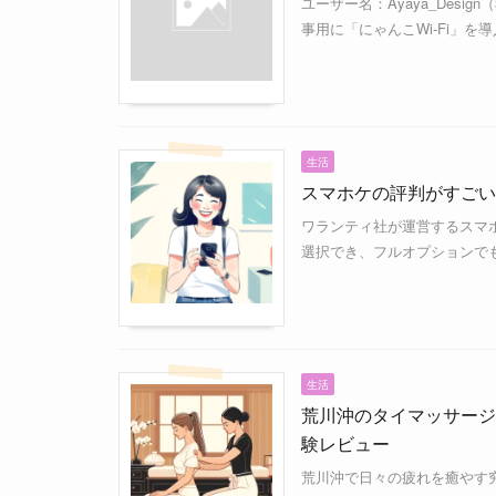
ユーザー名：Ayaya_Desi
事用に「にゃんこWi-Fi」を
生活
スマホケの評判がすごい
ワランティ社が運営するスマホ
選択でき、フルオプションでも
生活
荒川沖のタイマッサージ
験レビュー
荒川沖で日々の疲れを癒やす