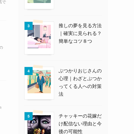
店で
推しの夢を見る方法
3
｜確実に見られる？
簡単なコツ８つ
の
ぶつかりおじさんの
4
心理｜わざとぶつか
ってくる人への対策
法
々
チャッキーの花嫁だ
5
け配信ない理由と今
後の可能性