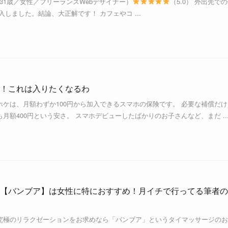
gn（31歳／女性／フリーランスWebデザイナー）
（5.0） 外出先で
導入しました。結論、大正解です！ カフェやコ ...
！これは入りたくなるわ
ケは、月額わずか100円から加入できるスマホの保険です。 必要な補償だけ
月額400円という安さ。 スマホデビューしたばかりのお子さんなど、まだ ..
【バンブア】は女性に特におすすめ！月イチで行ってる筆者の
究極のリラクゼーションをお求めなら「バンブア」というタイマッサージのお