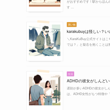
がおすすめです！駅からほん
す ...
買い物
karakubuyは怪し
＼KaraKuBuy公式サイトはこ
では？」と疑念を抱くことは無
生活
ADHDの彼女がしんど
遅刻が多いADHDの彼女がし
は、ADHD女性がもつ特徴や