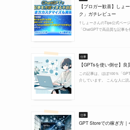
【ブロガー歓喜】しょーさ
ク」ガチレビュー
↑しょーさんのTips公式ペー
「ChatGPTで高品質な記事
仕事
【GPTsを使い倒せ】良質
この記事は、ほぼ100％「G
介しています。 こんな人に読
仕事
GPT Storeでの稼