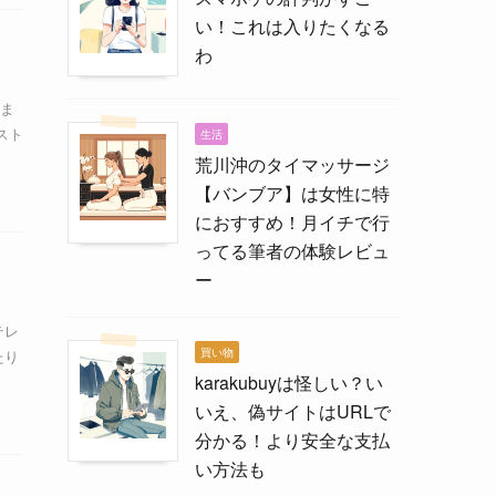
い！これは入りたくなる
わ
ま
スト
生活
荒川沖のタイマッサージ
【バンブア】は女性に特
におすすめ！月イチで行
ってる筆者の体験レビュ
ー
テレ
買い物
たり
karakubuyは怪しい？い
いえ、偽サイトはURLで
分かる！より安全な支払
い方法も