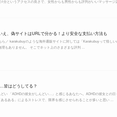
の1分というアクセスの良さで、女性からも男性からも評判がいいマッサージ
い？いいえ、偽サイトはURLで分かる！より安全な支払い方法も
ちら／ karakubuyのような海外通販サイトに対しては「Karakubuyって怪しい
理もありません。 そこでネット上のさまざまな評判 ...
い…皆はどうしてる？
んどい 「ADHDの彼女がしんどい…」と感じるあなたへ。ADHDの彼女との日
「あるある」によるストレスで、限界を感じさせられることが多いと思い ...