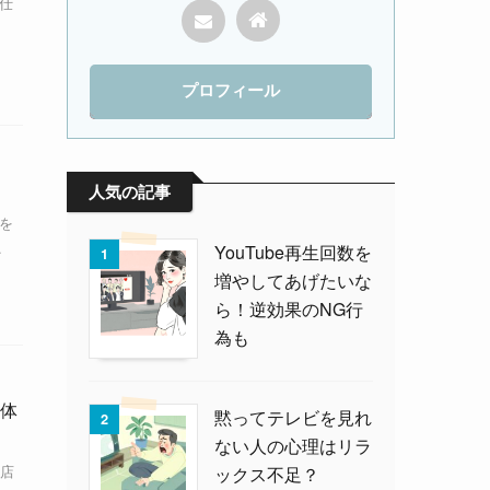
の仕
プロフィール
人気の記事
を
.
YouTube再生回数を
1
増やしてあげたいな
ら！逆効果のNG行
為も
体
黙ってテレビを見れ
2
ない人の心理はリラ
店
ックス不足？