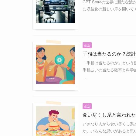
GPT Storeの世界に新た
に収益化の新しい扉を開いてく
生活
手相は当たるのか？統計
「手相は当たるのか」という
手相占いの当たる確率と科学
...
生活
食い尽くし系と言われた
いきなり人から食い尽くし系
か。いろんな思いがあると思