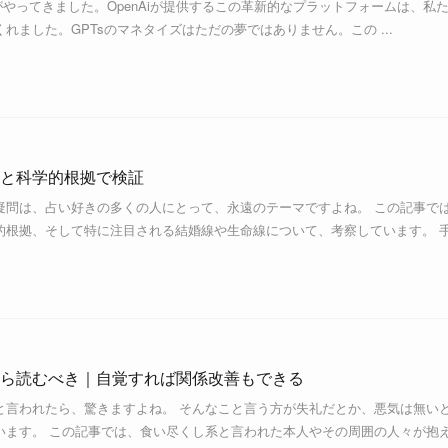
な波がやってきました。OpenAiが提供するこの革新的なプラットフォームは、私
れました。GPTsのマネタイズはただの夢ではありません。この ...
と科学的根拠で検証
疑問は、占い好きの多くの人にとって、永遠のテーマですよね。 この記事で
的根拠、そして特に注目される結婚線や生命線について、考察しています。 
ら読むべき｜自覚すれば関係改善もできる
と言われたら、驚きますよね。 そんなこと言う方が失礼だとか、悪気は無い
います。 この記事では、食い尽くし系と言われた本人やその周囲の人々が抱