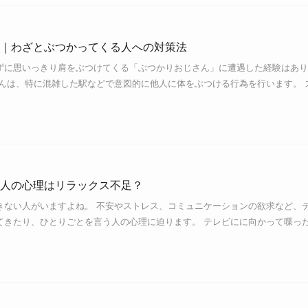
｜わざとぶつかってくる人への対策法
ずに思いっきり肩をぶつけてくる「ぶつかりおじさん」に遭遇した経験はあり
さんは、特に混雑した駅などで意図的に他人に体をぶつける行為を行います。 
人の心理はリラックス不足？
きない人がいますよね。 不安やストレス、コミュニケーションの欲求など、
てきたり、ひとりごとを言う人の心理に迫ります。 テレビにに向かって喋っ