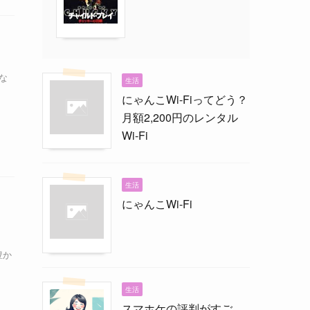
な
生活
にゃんこWi-Fiってどう？
月額2,200円のレンタル
Wi-Fi
生活
にゃんこWi-Fi
、
豊か
生活
スマホケの評判がすご