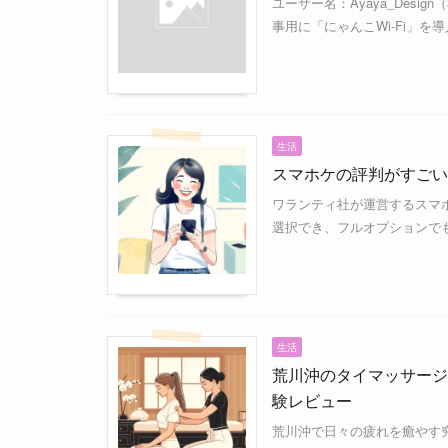
ユーザー名：Ayaya_Desi
事用に「にゃんこWi-Fi」を
生活
スマホケの評判がすごい
ワランティ社が運営するスマホ
選択でき、フルオプションでも
生活
荒川沖のタイマッサージ
験レビュー
荒川沖で日々の疲れを癒やす