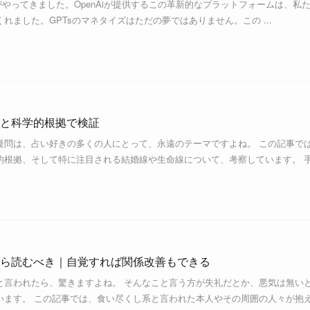
な波がやってきました。OpenAiが提供するこの革新的なプラットフォームは、私
れました。GPTsのマネタイズはただの夢ではありません。この ...
と科学的根拠で検証
疑問は、占い好きの多くの人にとって、永遠のテーマですよね。 この記事で
的根拠、そして特に注目される結婚線や生命線について、考察しています。 
ら読むべき｜自覚すれば関係改善もできる
と言われたら、驚きますよね。 そんなこと言う方が失礼だとか、悪気は無い
います。 この記事では、食い尽くし系と言われた本人やその周囲の人々が抱