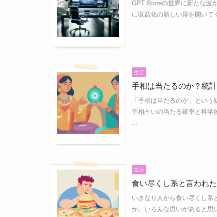
GPT Storeの世界に新た
に収益化の新しい扉を開いてく
生活
手相は当たるのか？統計
「手相は当たるのか」という
手相占いの当たる確率と科学
...
生活
食い尽くし系と言われた
いきなり人から食い尽くし系
か。いろんな思いがあると思