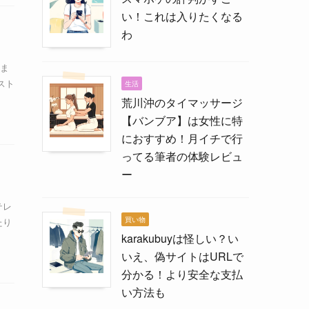
い！これは入りたくなる
わ
ま
スト
生活
荒川沖のタイマッサージ
【バンブア】は女性に特
におすすめ！月イチで行
ってる筆者の体験レビュ
ー
テレ
買い物
たり
karakubuyは怪しい？い
いえ、偽サイトはURLで
分かる！より安全な支払
い方法も