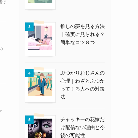
店で
推しの夢を見る方法
3
｜確実に見られる？
簡単なコツ８つ
の
ぶつかりおじさんの
4
心理｜わざとぶつか
ってくる人への対策
法
々
チャッキーの花嫁だ
5
け配信ない理由と今
後の可能性