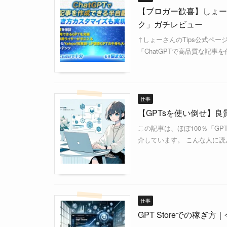
【ブロガー歓喜】しょーさ
ク」ガチレビュー
↑しょーさんのTips公式ペー
「ChatGPTで高品質な記事
仕事
【GPTsを使い倒せ】良質
この記事は、ほぼ100％「G
介しています。 こんな人に読
仕事
GPT Storeでの稼