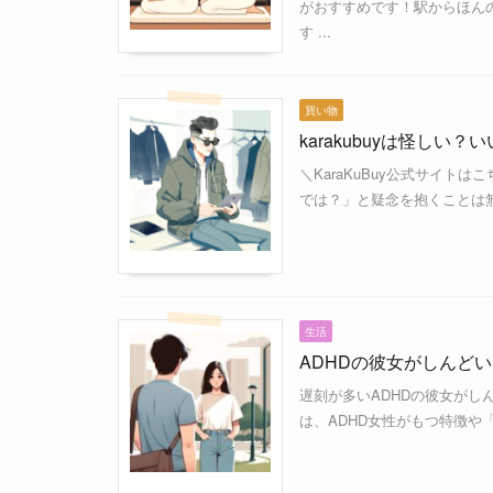
がおすすめです！駅からほん
す ...
買い物
karakubuyは怪し
＼KaraKuBuy公式サイトはこ
では？」と疑念を抱くことは無
生活
ADHDの彼女がしんど
遅刻が多いADHDの彼女がし
は、ADHD女性がもつ特徴や