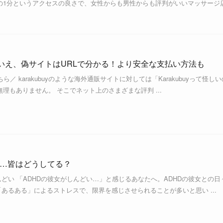
の1分というアクセスの良さで、女性からも男性からも評判がいいマッサージ
い？いいえ、偽サイトはURLで分かる！より安全な支払い方法も
ちら／ karakubuyのような海外通販サイトに対しては「Karakubuyって怪しい
理もありません。 そこでネット上のさまざまな評判 ...
い…皆はどうしてる？
んどい 「ADHDの彼女がしんどい…」と感じるあなたへ。ADHDの彼女との日
「あるある」によるストレスで、限界を感じさせられることが多いと思い ...