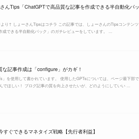
んTips「ChatGPTで高品質な記事を作成できる半自動化パ
ジより↑ しょーさんTipsはコチラ この記事では、しょーさんのTipsコンテンツ
を作成できる半自動化パック」のガチレビューをしています。 ...
な記事作成は「configure」がカギ！
PTs」を使用して書かれています。 使用したGPTsについては、ページ最下部
んでほしい！ ブログ記事の質を向上させたいが、どのようにしていい ...
ぎ方｜今すぐできるマネタイズ戦略【先行者利益】