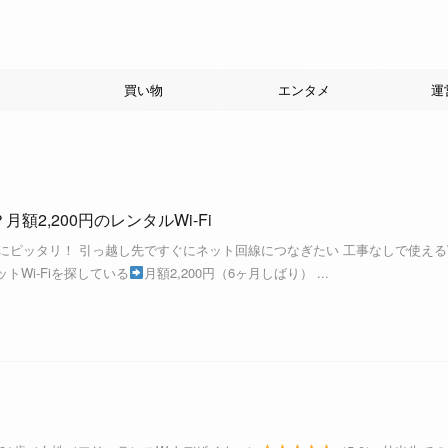
買い物
エンタメ
運
月額2,200円のレンタルWi-Fi
人にピッタリ！ 引っ越し先ですぐにネット回線につなぎたい 工事なしで使えるW
トWi-Fiを探している
月額2,200円（6ヶ月しばり） ...