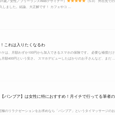
gn（31歳／女性／フリーランスWebデザイナー）
（5.0） 外出先で
導入しました。結論、大正解です！ カフェやコ ...
！これは入りたくなるわ
ケは、月額わずか100円から加入できるスマホの保険です。 必要な補償だけ
月額400円という安さ。 スマホデビューしたばかりのお子さんなど、まだ ..
【バンブア】は女性に特におすすめ！月イチで行ってる筆者の
究極のリラクゼーションをお求めなら「バンブア」というタイマッサージのお